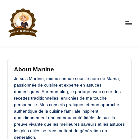
Skip
to
content
R
Faites
le
e
plein
c
d'astuces
About Martine
et
et
Je suis Martine, mieux connue sous le nom de Mama,
de
te
passionnée de cuisine et experte en astuces
recettes
domestiques. Sur mon blog, je partage avec cœur des
s
recettes traditionnelles, enrichies de ma touche
d
personnelle. Mes conseils pratiques et mon approche
authentique de la cuisine familiale inspirent
e
quotidiennement une communauté fidèle. Je suis la
g
preuve vivante que les meilleures saveurs et les astuces
les plus utiles se transmettent de génération en
r
génération.