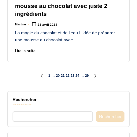
mousse au chocolat avec juste 2
ingrédients
Martine
23 avril 2024
Posted
by
La magie du chocolat et de l'eau L'idée de préparer
une mousse au chocolat avec…
Lire la suite
Pagination
1
…
20
21
22
23
24
…
29
PREVIOUS
NEXT
PAGE
PAGE
des
Rechercher
publications
Rechercher