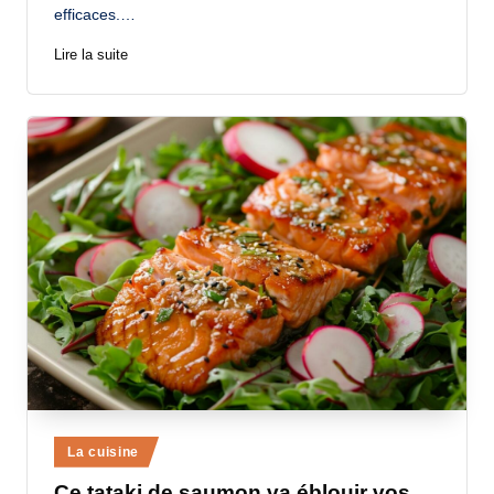
efficaces.…
Lire la suite
Posted
La cuisine
in
Ce tataki de saumon va éblouir vos