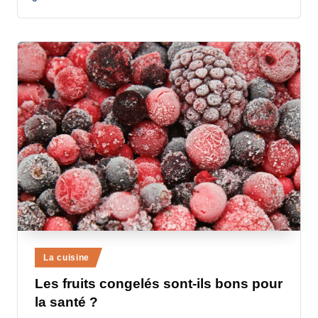
a
n
d
-
m
è
r
e
M
a
m
Posted
La cuisine
a
in
Les fruits congelés sont-ils bons pour
la santé ?