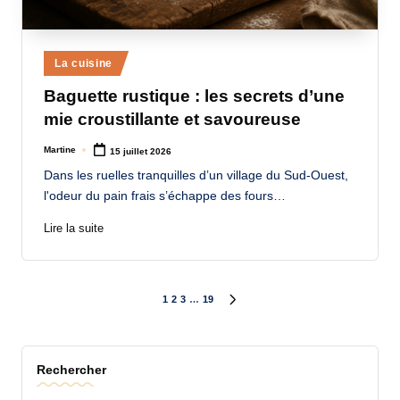
Posted
La cuisine
in
Baguette rustique : les secrets d’une
mie croustillante et savoureuse
Martine
15 juillet 2026
Posted
by
Dans les ruelles tranquilles d’un village du Sud-Ouest,
l'odeur du pain frais s’échappe des fours…
Lire la suite
Pagination
1
2
3
…
19
NEXT
PAGE
des
Rechercher
publications