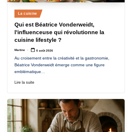
a
Posted
La cuisine
n
in
Qui est Béatrice Vonderweidt,
d
l’influenceuse qui révolutionne la
-
cuisine lifestyle ?
m
Martine
6 août 2026
Posted
è
by
Au croisement entre la créativité et la gastronomie,
r
Béatrice Vonderweidt émerge comme une figure
emblématique…
e
Lire la suite
M
a
m
a