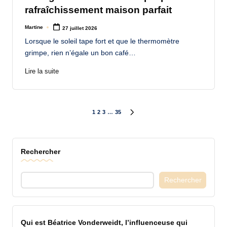
rafraîchissement maison parfait
Martine
27 juillet 2026
Posted
by
Lorsque le soleil tape fort et que le thermomètre
grimpe, rien n’égale un bon café…
Lire la suite
Pagination
1
2
3
…
35
NEXT
PAGE
des
Rechercher
publications
Rechercher
Qui est Béatrice Vonderweidt, l’influenceuse qui