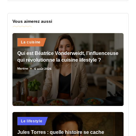
Vous aimerez aussi
Posted
La cuisine
in
Qui est Béatrice Vonderweidt, l’influenceuse
qui révolutionne la cuisine lifestyle ?
Martine
6 août 2026
Posted
by
Posted
Le lifestyle
in
Jules Torres : quelle histoire se cache