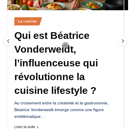
a
n
Posted
La cuisine
d
in
Qui est Béatrice
-
m
Vonderweidt,
è
l’influenceuse qui
r
e
révolutionne la
M
cuisine lifestyle ?
a
m
Au croisement entre la créativité et la gastronomie,
Béatrice Vonderweidt émerge comme une figure
a
emblématique…
Lisez la suite