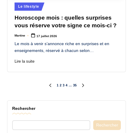
Posted
Le lifestyle
in
Horoscope mois : quelles surprises
vous réserve votre signe ce mois-ci ?
Martine
17 juillet 2026
Posted
by
Le mois à venir s’annonce riche en surprises et en
enseignements, réservé à chacun selon…
Lire la suite
Pagination
1
2
3
4
…
35
PREVIOUS
NEXT
PAGE
PAGE
des
Rechercher
publications
Rechercher