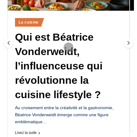
a
n
Posted
La cuisine
d
in
Qui est Béatrice
-
m
Vonderweidt,
è
l’influenceuse qui
r
e
révolutionne la
M
cuisine lifestyle ?
a
m
Au croisement entre la créativité et la gastronomie,
Béatrice Vonderweidt émerge comme une figure
a
emblématique…
Lisez la suite