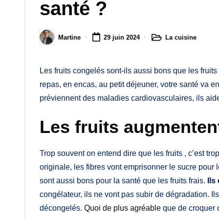
M
santé ?
a
La cuisine
Martine
29 juin 2024
m
Posted
Posted
in
by
a
Les fruits congelés sont-ils aussi bons que les fruits 
repas, en encas, au petit déjeuner, votre santé va en b
préviennent des maladies cardiovasculaires, ils aid
Les fruits augmentent
Trop souvent on entend dire que les fruits , c’est t
originale, les fibres vont emprisonner le sucre pour le
sont aussi bons pour la santé que les fruits frais.
Ils
congélateur, ils ne vont pas subir de dégradation. I
décongelés.
Quoi de plus agréable
que de croquer d