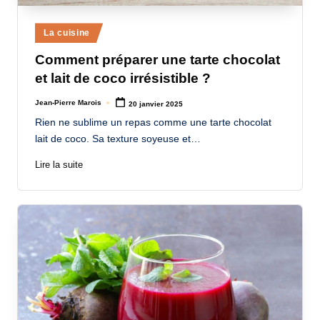
a
Posted
La cuisine
n
in
Comment préparer une tarte chocolat
d
et lait de coco irrésistible ?
-
Jean-Pierre Marois
20 janvier 2025
m
Posted
by
Rien ne sublime un repas comme une tarte chocolat
è
lait de coco. Sa texture soyeuse et…
r
Lire la suite
e
M
a
m
a