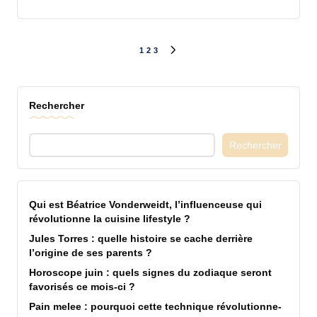
Pagination
1
2
3
NEXT
PAGE
des
Rechercher
publications
Rechercher
Qui est Béatrice Vonderweidt, l’influenceuse qui
révolutionne la cuisine lifestyle ?
Jules Torres : quelle histoire se cache derrière
l’origine de ses parents ?
Horoscope juin : quels signes du zodiaque seront
favorisés ce mois-ci ?
Pain melee : pourquoi cette technique révolutionne-