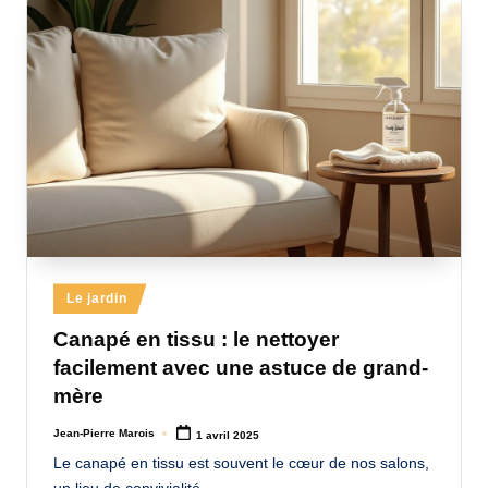
a
n
d
-
m
è
r
e
Posted
Le jardin
M
in
Canapé en tissu : le nettoyer
a
facilement avec une astuce de grand-
m
mère
a
Jean-Pierre Marois
1 avril 2025
Posted
by
Le canapé en tissu est souvent le cœur de nos salons,