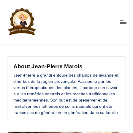
Skip
to
content
R
Faites
le
e
plein
c
d'astuces
About Jean-Pierre Marois
et
et
Jean-Pierre a grandi entouré des champs de lavande et
de
te
d'herbes de la région provençale. Passionné par les
recettes
vertus thérapeutiques des plantes, il partage son savoir
s
sur les remèdes naturels et les recettes traditionnelles
d
méditerranéennes. Son but est de préserver et de
revitaliser les méthodes de soins naturels qui ont été
e
transmises de génération en génération dans sa famille.
g
r