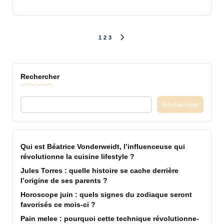
Pagination
1
2
3
NEXT
PAGE
des
Rechercher
publications
Rechercher
Qui est Béatrice Vonderweidt, l’influenceuse qui
révolutionne la cuisine lifestyle ?
Jules Torres : quelle histoire se cache derrière
l’origine de ses parents ?
Horoscope juin : quels signes du zodiaque seront
favorisés ce mois-ci ?
Pain melee : pourquoi cette technique révolutionne-