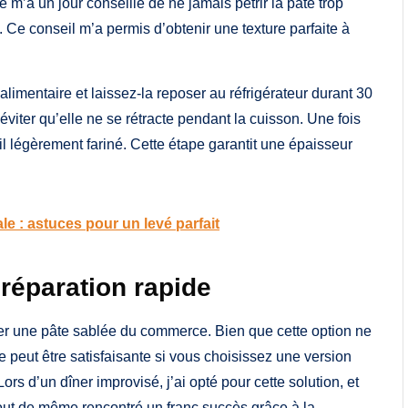
e m’a un jour conseillé de ne jamais pétrir la pâte trop
 Ce conseil m’a permis d’obtenir une texture parfaite à
alimentaire et laissez-la reposer au réfrigérateur durant 30
viter qu’elle ne se rétracte pendant la cuisson. Une fois
ail légèrement fariné. Cette étape garantit une épaisseur
ale : astuces pour un levé parfait
préparation rapide
liser une pâte sablée du commerce. Bien que cette option ne
le peut être satisfaisante si vous choisissez une version
rs d’un dîner improvisé, j’ai opté pour cette solution, et
tout de même rencontré un franc succès grâce à la