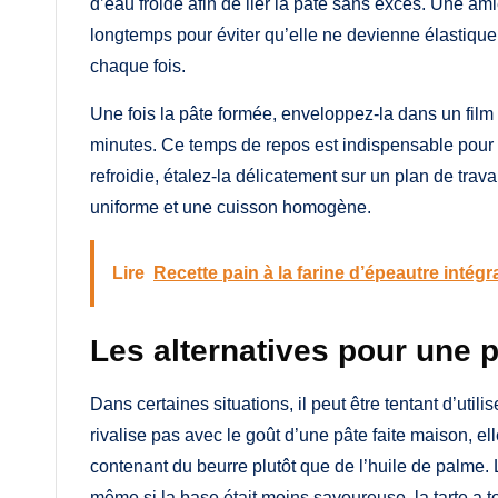
d’eau froide afin de lier la pâte sans excès. Une ami
longtemps pour éviter qu’elle ne devienne élastique.
chaque fois.
Une fois la pâte formée, enveloppez-la dans un film 
minutes. Ce temps de repos est indispensable pour é
refroidie, étalez-la délicatement sur un plan de trav
uniforme et une cuisson homogène.
Lire
Recette pain à la farine d’épeautre intégr
Les alternatives pour une 
Dans certaines situations, il peut être tentant d’uti
rivalise pas avec le goût d’une pâte faite maison, el
contenant du beurre plutôt que de l’huile de palme. Lo
même si la base était moins savoureuse, la tarte a 