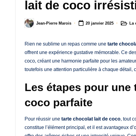
M
lait de coco irrésist
a
La 
Jean-Pierre Marois
20 janvier 2025
m
Posted
Posted
in
by
a
Rien ne sublime un repas comme une
tarte chocola
offrent une expérience gustative mémorable. Ce desse
coco, créant une harmonie parfaite pour les amateu
toutefois une attention particulière à chaque détail, 
Les étapes pour une t
coco parfaite
Pour réussir une
tarte chocolat lait de coco
, tout 
constitue l’élément principal, et il est avantageux d
offre des arômes riches et une intensité unique. C