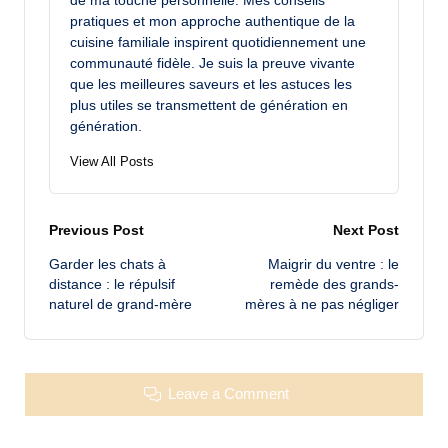
de ma touche personnelle. Mes conseils
pratiques et mon approche authentique de la
cuisine familiale inspirent quotidiennement une
communauté fidèle. Je suis la preuve vivante
que les meilleures saveurs et les astuces les
plus utiles se transmettent de génération en
génération.
View All Posts
Post
Previous Post
Next Post
Garder les chats à
Maigrir du ventre : le
navigation
distance : le répulsif
remède des grands-
naturel de grand-mère
mères à ne pas négliger
Leave a Comment