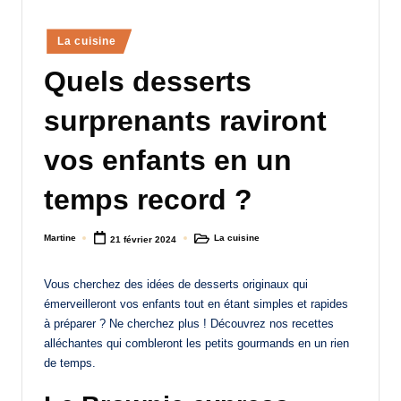
a
Posted
La cuisine
n
in
Quels desserts
d
-
surprenants raviront
m
vos enfants en un
è
temps record ?
r
e
Martine
La cuisine
21 février 2024
Posted
Posted
M
by
in
a
Vous cherchez des idées de desserts originaux qui
émerveilleront vos enfants tout en étant simples et rapides
m
à préparer ? Ne cherchez plus ! Découvrez nos recettes
a
alléchantes qui combleront les petits gourmands en un rien
de temps.