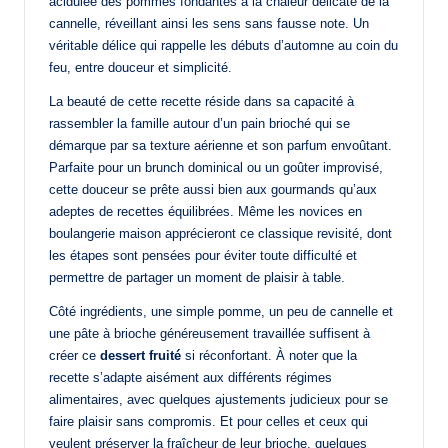
acidulée des pommes fondantes à la chaleur délicate de la
cannelle, réveillant ainsi les sens sans fausse note. Un
véritable délice qui rappelle les débuts d’automne au coin du
feu, entre douceur et simplicité.
La beauté de cette recette réside dans sa capacité à
rassembler la famille autour d’un pain brioché qui se
démarque par sa texture aérienne et son parfum envoûtant.
Parfaite pour un brunch dominical ou un goûter improvisé,
cette douceur se prête aussi bien aux gourmands qu’aux
adeptes de recettes équilibrées. Même les novices en
boulangerie maison apprécieront ce classique revisité, dont
les étapes sont pensées pour éviter toute difficulté et
permettre de partager un moment de plaisir à table.
Côté ingrédients, une simple pomme, un peu de cannelle et
une pâte à brioche généreusement travaillée suffisent à
créer ce
dessert fruité
si réconfortant. À noter que la
recette s’adapte aisément aux différents régimes
alimentaires, avec quelques ajustements judicieux pour se
faire plaisir sans compromis. Et pour celles et ceux qui
veulent préserver la fraîcheur de leur brioche, quelques