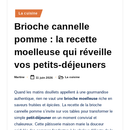
a
Posted
La cuisine
n
in
Brioche cannelle
d
-
pomme : la recette
m
moelleuse qui réveille
è
vos petits-déjeuners
r
e
Martine
La cuisine
11 juin 2026
Posted
Posted
M
by
in
a
Quand les matins douillets appellent à une gourmandise
authentique, rien ne vaut une
brioche moelleuse
riche en
m
saveurs fruitées et épicées. La recette de la brioche
a
cannelle pomme s’invite sur vos tables pour transformer le
simple
petit-déjeuner
en un moment convivial et
chaleureux. Cette pâtisserie maison marie la douceur