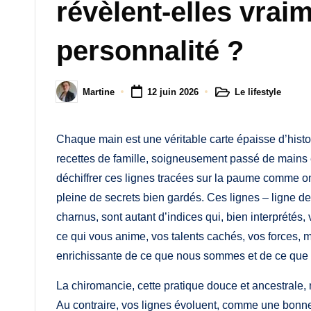
M
révèlent-elles vrai
a
personnalité ?
m
a
Le lifestyle
Martine
12 juin 2026
Posted
Posted
in
by
Chaque main est une véritable carte épaisse d’histo
recettes de famille, soigneusement passé de mains e
déchiffrer ces lignes tracées sur la paume comme on
pleine de secrets bien gardés. Ces lignes – ligne de
charnus, sont autant d’indices qui, bien interprété
ce qui vous anime, vos talents cachés, vos forces, ma
enrichissante de ce que nous sommes et de ce que 
La chiromancie, cette pratique douce et ancestrale, 
Au contraire, vos lignes évoluent, comme une bonne 