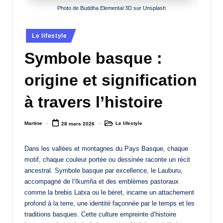
Photo de Buddha Elemental 3D sur Unsplash
a
n
Posted
Le lifestyle
d
in
Symbole basque :
-
m
origine et signification
è
à travers l’histoire
r
e
Martine
Le lifestyle
28 mars 2026
Posted
Posted
by
in
M
Dans les vallées et montagnes du Pays Basque, chaque
a
motif, chaque couleur portée ou dessinée raconte un récit
ancestral. Symbole basque par excellence, le Lauburu,
m
accompagné de l’Ikurriña et des emblèmes pastoraux
a
comme la brebis Latxa ou le béret, incarne un attachement
profond à la terre, une identité façonnée par le temps et les
traditions basques. Cette culture empreinte d’histoire