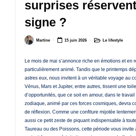
M
surprises réservent
a
signe ?
m
a
Le lifestyle
Martine
15 juin 2026
Posted
Posted
in
by
Le mois de mai s’annonce riche en émotions et en re
particulièrement animé. Tandis que le printemps dép
astres eux, nous invitent à un véritable voyage au 
Vénus, Mars et Jupiter, entre autres, tissent une toi
d’opportunités, que ce soit en amour, dans le trava
zodiaque, animé par ces forces cosmiques, devra c
de réflexion. Comme une confiture mijotée lentement 
aussi ce petit zeste de piquant indispensable à tout
Taureau ou des Poissons, cette période vous invite 