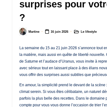
M
surprises pour vot
a
?
m
a
Le lifestyle
Martine
16 juin 2026
Posted
Posted
in
by
La semaine du 15 au 21 juin 2026 s’annonce tout e
la matière, mais aussi en quête de liberté nouvelle. 
de Saturne et l’audace d’Uranus, vous invite à repre
avec sérieux tout en laissant place à des élans nov
vous offrir des surprises aussi subtiles que précieus
En amour, la simplicité prend le devant de la scène 
climat serein. Si vous êtes célibataire, un naturel d
parfois la plus belle des recettes. Dans le domaine
compte pour vous vous donne l’occasion de trier l’ess