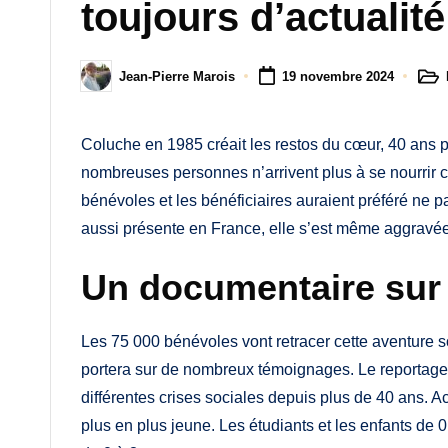
M
toujours d’actualité
a
Jean-Pierre Marois
19 novembre 2024
m
Post
Posted
in
by
a
Coluche en 1985 créait les restos du cœur, 40 ans pl
nombreuses personnes n’arrivent plus à se nourrir co
bénévoles et les bénéficiaires auraient préféré ne p
aussi présente en France, elle s’est même aggravée 
Un documentaire sur
Les 75 000 bénévoles vont retracer cette aventure so
portera sur de nombreux témoignages. Le reportage
différentes crises sociales depuis plus de 40 ans. Ac
plus en plus jeune. Les étudiants et les enfants de 