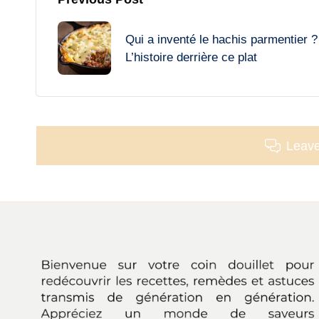
Post
navigation
Qui a inventé le hachis parmentier ?
L’histoire derrière ce plat
Leav