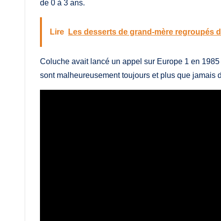
de 0 à 3 ans.
Lire
Les desserts de grand-mère regroupés d
Coluche avait lancé un appel sur Europe 1 en 1985 
sont malheureusement toujours et plus que jamais d’