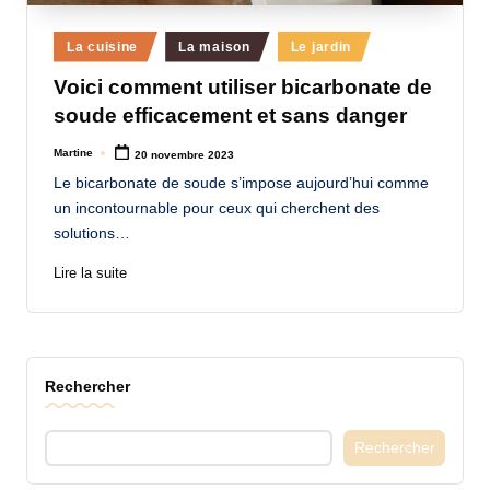
a
Posted
La cuisine
La maison
Le jardin
n
in
Voici comment utiliser bicarbonate de
d
soude efficacement et sans danger
-
Martine
20 novembre 2023
Posted
m
by
Le bicarbonate de soude s’impose aujourd’hui comme
è
un incontournable pour ceux qui cherchent des
solutions…
r
e
Lire la suite
M
a
m
Rechercher
a
Rechercher