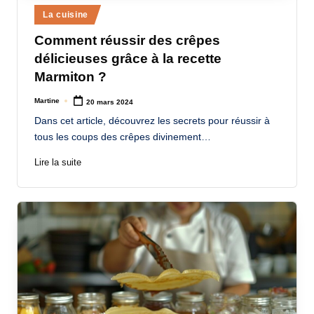
Posted
a
La cuisine
in
n
Comment réussir des crêpes
délicieuses grâce à la recette
d
Marmiton ?
-
Martine
20 mars 2024
m
Posted
by
Dans cet article, découvrez les secrets pour réussir à
è
tous les coups des crêpes divinement…
r
Lire la suite
e
M
a
m
a