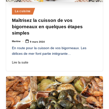
a
Posted
La cuisine
n
in
Maîtrisez la cuisson de vos
d
bigorneaux en quelques étapes
-
simples
m
Martine
9 mars 2024
Posted
è
by
En route pour la cuisson de vos bigorneaux. Les
r
délices de mer font partie intégrante…
e
Lire la suite
M
a
m
a