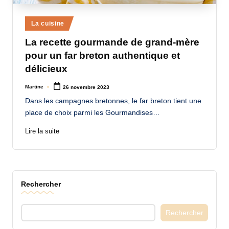
a
Posted
La cuisine
n
in
La recette gourmande de grand-mère
d
pour un far breton authentique et
-
délicieux
m
Martine
26 novembre 2023
Posted
è
by
Dans les campagnes bretonnes, le far breton tient une
r
place de choix parmi les Gourmandises…
e
Lire la suite
M
a
m
Rechercher
a
Rechercher