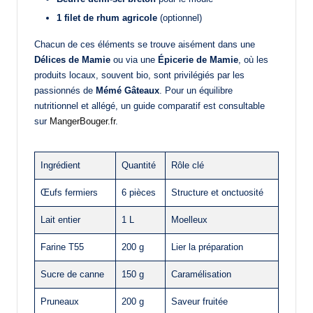
1 filet de rhum agricole
(optionnel)
Chacun de ces éléments se trouve aisément dans une
Délices de Mamie
ou via une
Épicerie de Mamie
, où les
produits locaux, souvent bio, sont privilégiés par les
passionnés de
Mémé Gâteaux
. Pour un équilibre
nutritionnel et allégé, un guide comparatif est consultable
sur
MangerBouger.fr
.
Ingrédient
Quantité
Rôle clé
Œufs fermiers
6 pièces
Structure et onctuosité
Lait entier
1 L
Moelleux
Farine T55
200 g
Lier la préparation
Sucre de canne
150 g
Caramélisation
Pruneaux
200 g
Saveur fruitée