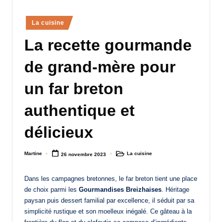
a
Posted
La cuisine
n
in
La recette gourmande
d
-
de grand-mère pour
m
un far breton
è
authentique et
r
e
délicieux
M
Martine
La cuisine
26 novembre 2023
a
Posted
Posted
by
in
m
Dans les campagnes bretonnes, le far breton tient une place
a
de choix parmi les
Gourmandises Breizhaises
. Héritage
paysan puis dessert familial par excellence, il séduit par sa
simplicité rustique et son moelleux inégalé. Ce gâteau à la