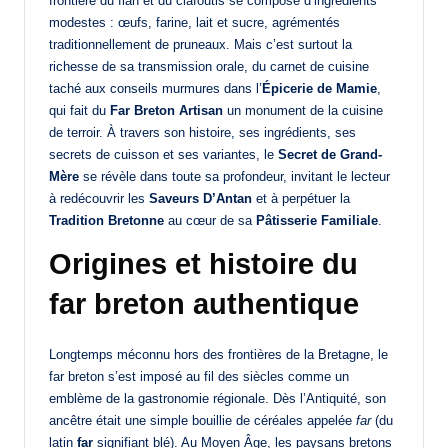
frontière du flan et du clafoutis se compose d’ingrédients
modestes : œufs, farine, lait et sucre, agrémentés
traditionnellement de pruneaux. Mais c’est surtout la
richesse de sa transmission orale, du carnet de cuisine
taché aux conseils murmures dans l’
Épicerie de Mamie
,
qui fait du
Far Breton Artisan
un monument de la cuisine
de terroir. À travers son histoire, ses ingrédients, ses
secrets de cuisson et ses variantes, le
Secret de Grand-
Mère
se révèle dans toute sa profondeur, invitant le lecteur
à redécouvrir les
Saveurs D’Antan
et à perpétuer la
Tradition Bretonne
au cœur de sa
Pâtisserie Familiale
.
Origines et histoire du
far breton authentique
Longtemps méconnu hors des frontières de la Bretagne, le
far breton s’est imposé au fil des siècles comme un
emblème de la gastronomie régionale. Dès l’Antiquité, son
ancêtre était une simple bouillie de céréales appelée
far
(du
latin
far
signifiant blé). Au Moyen Âge, les paysans bretons