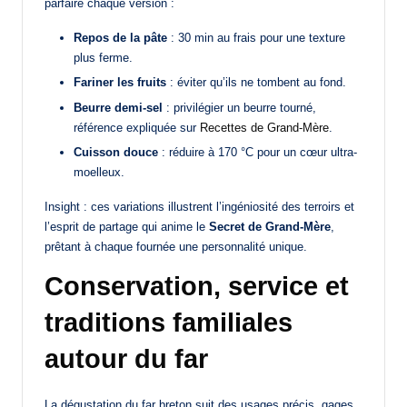
parfaire chaque version :
Repos de la pâte
: 30 min au frais pour une texture
plus ferme.
Fariner les fruits
: éviter qu’ils ne tombent au fond.
Beurre demi-sel
: privilégier un beurre tourné,
référence expliquée sur
Recettes de Grand-Mère
.
Cuisson douce
: réduire à 170 °C pour un cœur ultra-
moelleux.
Insight : ces variations illustrent l’ingéniosité des terroirs et
l’esprit de partage qui anime le
Secret de Grand-Mère
,
prêtant à chaque fournée une personnalité unique.
Conservation, service et
traditions familiales
autour du far
La dégustation du far breton suit des usages précis, gages