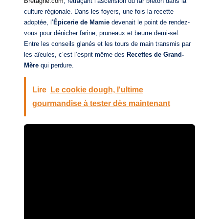
Bretagne.com
, retraçant l’ascension du far breton dans la
culture régionale. Dans les foyers, une fois la recette
adoptée, l’
Épicerie de Mamie
devenait le point de rendez-
vous pour dénicher farine, pruneaux et beurre demi-sel.
Entre les conseils glanés et les tours de main transmis par
les aïeules, c’est l’esprit même des
Recettes de Grand-
Mère
qui perdure.
Lire
Le cookie dough, l'ultime
gourmandise à tester dès maintenant