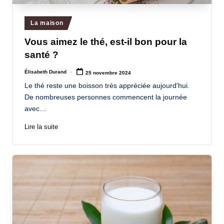
a
Posted
La maison
n
in
Vous aimez le thé, est-il bon pour la
d
santé ?
-
Élisabeth Durand
25 novembre 2024
m
Posted
by
Le thé reste une boisson très appréciée aujourd'hui.
è
De nombreuses personnes commencent la journée
r
avec…
e
Lire la suite
M
a
m
a