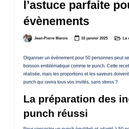
M
l’astuce parfaite po
a
évènements
m
a
La 
Jean-Pierre Marois
10 janvier 2025
Posted
Posted
in
by
Organiser un événement pour 50 personnes peut sembl
boisson emblématique comme le punch. Cette recette 
réalisée, mais les proportions et les saveurs doiven
punch qui ravira tous vos invités, sans stress ?
La préparation des i
punch réussi
Pour concocter un punch équilibré et adapté à 50 pe