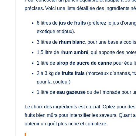
précises. Voici une liste détaillée des ingrédients n
6 litres de
jus de fruits
(préférez le jus d’oran
exotique et doux).
3 litres de
rhum blanc
, pour une base alcooli
1,5 litre de
rhum ambré
, qui apporte des note
1 litre de
sirop de sucre de canne
pour équili
2 à 3 kg de
fruits frais
(morceaux d’ananas, tran
pour la couleur).
1 litre de
eau gazeuse
ou de limonade pour une
Le choix des ingrédients est crucial. Optez pour des
fruits bien mûrs pour intensifier les saveurs. Quan
obtenir un goût plus riche et complexe.