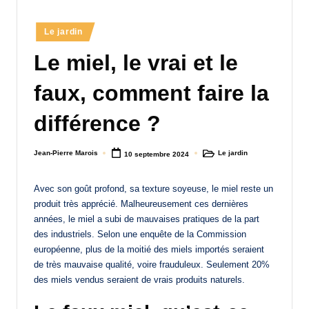
a
Posted
Le jardin
n
in
Le miel, le vrai et le
d
-
faux, comment faire la
m
différence ?
è
r
Jean-Pierre Marois
Le jardin
10 septembre 2024
Posted
Posted
by
in
e
Avec son goût profond, sa texture soyeuse, le miel reste un
M
produit très apprécié. Malheureusement ces dernières
a
années, le miel a subi de mauvaises pratiques de la part
des industriels. Selon une enquête de la Commission
m
européenne, plus de la moitié des miels importés seraient
a
de très mauvaise qualité, voire frauduleux. Seulement 20%
des miels vendus seraient de vrais produits naturels.