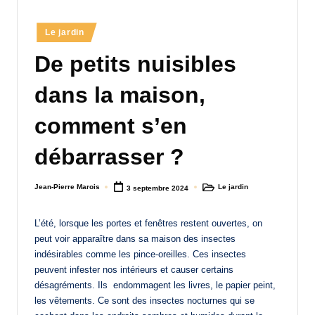
a
Posted
Le jardin
n
in
De petits nuisibles
d
-
dans la maison,
m
comment s’en
è
débarrasser ?
r
e
Jean-Pierre Marois
Le jardin
3 septembre 2024
Posted
Posted
M
by
in
a
L’été, lorsque les portes et fenêtres restent ouvertes, on
peut voir apparaître dans sa maison des insectes
m
indésirables comme les pince-oreilles. Ces insectes
a
peuvent infester nos intérieurs et causer certains
désagréments. Ils endommagent les livres, le papier peint,
les vêtements. Ce sont des insectes nocturnes qui se