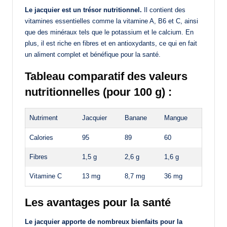
Le jacquier est un trésor nutritionnel.
Il contient des
vitamines essentielles comme la vitamine A, B6 et C, ainsi
que des minéraux tels que le potassium et le calcium. En
plus, il est riche en fibres et en antioxydants, ce qui en fait
un aliment complet et bénéfique pour la santé.
Tableau comparatif des valeurs
nutritionnelles (pour 100 g) :
Nutriment
Jacquier
Banane
Mangue
Calories
95
89
60
Fibres
1,5 g
2,6 g
1,6 g
Vitamine C
13 mg
8,7 mg
36 mg
Les avantages pour la santé
Le jacquier apporte de nombreux bienfaits pour la