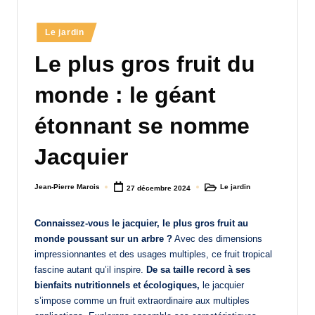
a
Posted
Le jardin
n
in
Le plus gros fruit du
d
-
monde : le géant
m
étonnant se nomme
è
Jacquier
r
e
Jean-Pierre Marois
Le jardin
27 décembre 2024
Posted
Posted
M
by
in
a
Connaissez-vous le jacquier, le plus gros fruit au
monde poussant sur un arbre ?
Avec des dimensions
m
impressionnantes et des usages multiples, ce fruit tropical
a
fascine autant qu’il inspire.
De sa taille record à ses
bienfaits nutritionnels et écologiques,
le jacquier
s’impose comme un fruit extraordinaire aux multiples