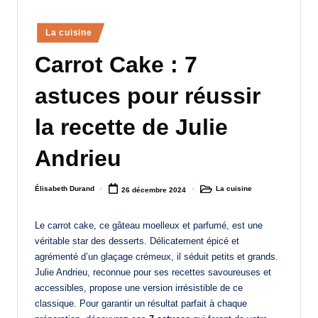
a
Posted
La cuisine
n
in
Carrot Cake : 7
d
-
astuces pour réussir
m
la recette de Julie
è
Andrieu
r
e
Élisabeth Durand
La cuisine
26 décembre 2024
Posted
Posted
M
by
in
a
Le carrot cake, ce gâteau moelleux et parfumé, est une
véritable star des desserts. Délicatement épicé et
m
agrémenté d’un glaçage crémeux, il séduit petits et grands.
a
Julie Andrieu, reconnue pour ses recettes savoureuses et
accessibles, propose une version irrésistible de ce
classique. Pour garantir un résultat parfait à chaque