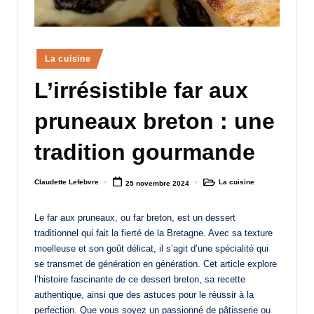
a
n
Posted
d
La cuisine
in
-
L’irrésistible far aux
m
pruneaux breton : une
è
tradition gourmande
r
e
Claudette Lefebvre
La cuisine
25 novembre 2024
Posted
Posted
by
in
M
Le far aux pruneaux, ou far breton, est un dessert
a
traditionnel qui fait la fierté de la Bretagne. Avec sa texture
m
moelleuse et son goût délicat, il s’agit d’une spécialité qui
se transmet de génération en génération. Cet article explore
a
l’histoire fascinante de ce dessert breton, sa recette
authentique, ainsi que des astuces pour le réussir à la
perfection. Que vous soyez un passionné de pâtisserie ou