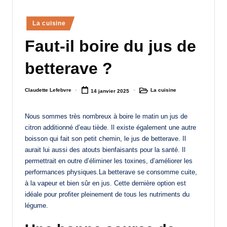
a
Posted
La cuisine
n
in
Faut-il boire du jus de
d
-
betterave ?
m
Claudette Lefebvre
La cuisine
14 janvier 2025
è
Posted
Posted
by
in
r
Nous sommes très nombreux à boire le matin un jus de
e
citron additionné d’eau tiède. Il existe également une autre
boisson qui fait son petit chemin, le jus de betterave. Il
M
aurait lui aussi des atouts bienfaisants pour la santé. Il
a
permettrait en outre d’éliminer les toxines, d’améliorer les
performances physiques.La betterave se consomme cuite,
m
à la vapeur et bien sûr en jus. Cette dernière option est
a
idéale pour profiter pleinement de tous les nutriments du
légume.