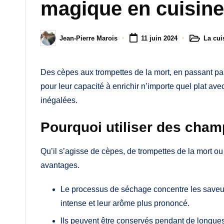
M
magique en cuisine
a
La cui
Jean-Pierre Marois
11 juin 2024
m
Posted
Posted
in
by
a
Des cèpes aux trompettes de la mort, en passant par
pour leur capacité à enrichir n’importe quel plat a
inégalées.
Pourquoi utiliser des cha
Qu’il s’agisse de cèpes, de trompettes de la mort ou
avantages.
Le processus de séchage concentre les saveur
intense et leur arôme plus prononcé.
Ils peuvent être conservés pendant de longues 