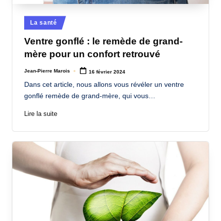
a
Posted
La santé
n
in
Ventre gonflé : le remède de grand-
d
mère pour un confort retrouvé
-
Jean-Pierre Marois
16 février 2024
m
Posted
by
Dans cet article, nous allons vous révéler un ventre
è
gonflé remède de grand-mère, qui vous…
r
Lire la suite
e
M
a
m
a