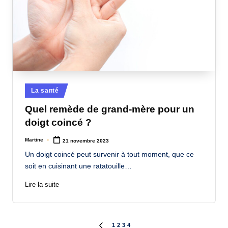
Posted
La santé
in
Quel remède de grand-mère pour un
doigt coincé ?
Martine
21 novembre 2023
Posted
by
Un doigt coincé peut survenir à tout moment, que ce
soit en cuisinant une ratatouille…
Lire la suite
1
2
3
4