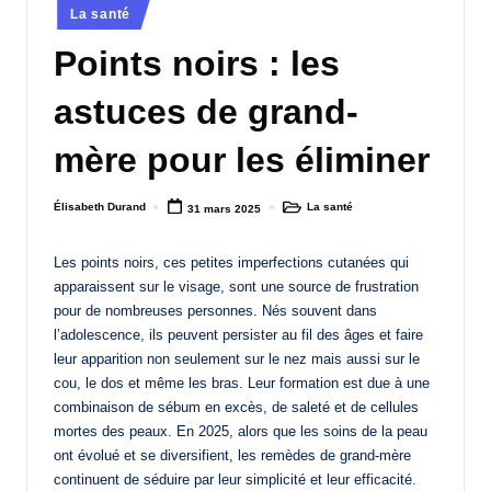
Posted
La santé
a
in
Points noirs : les
n
d
astuces de grand-
-
mère pour les éliminer
m
è
Élisabeth Durand
La santé
31 mars 2025
Posted
Posted
by
in
r
Les points noirs, ces petites imperfections cutanées qui
e
apparaissent sur le visage, sont une source de frustration
M
pour de nombreuses personnes. Nés souvent dans
l’adolescence, ils peuvent persister au fil des âges et faire
a
leur apparition non seulement sur le nez mais aussi sur le
m
cou, le dos et même les bras. Leur formation est due à une
combinaison de sébum en excès, de saleté et de cellules
a
mortes des peaux. En 2025, alors que les soins de la peau
ont évolué et se diversifient, les remèdes de grand-mère
continuent de séduire par leur simplicité et leur efficacité.