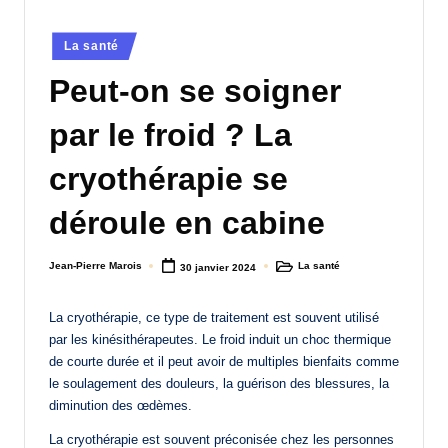
a
Posted
La santé
n
in
Peut-on se soigner
d
-
par le froid ? La
m
cryothérapie se
è
déroule en cabine
r
e
Jean-Pierre Marois
La santé
30 janvier 2024
Posted
Posted
M
by
in
a
La cryothérapie, ce type de traitement est souvent utilisé
par les kinésithérapeutes. Le froid induit un choc thermique
m
de courte durée et il peut avoir de multiples bienfaits comme
a
le soulagement des douleurs, la guérison des blessures, la
diminution des œdèmes.
La cryothérapie est souvent préconisée chez les personnes