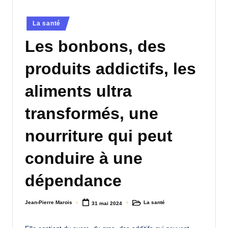
a
Posted
La santé
n
in
Les bonbons, des
d
-
produits addictifs, les
m
aliments ultra
è
transformés, une
r
e
nourriture qui peut
M
conduire à une
a
dépendance
m
a
Jean-Pierre Marois
La santé
31 mai 2024
Posted
Posted
by
in