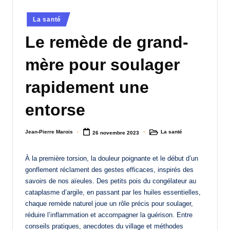
a
Posted
La santé
n
in
Le remède de grand-
d
mère pour soulager
-
m
rapidement une
è
entorse
r
e
Jean-Pierre Marois
La santé
26 novembre 2023
Posted
Posted
by
in
M
À la première torsion, la douleur poignante et le début d’un
a
gonflement réclament des gestes efficaces, inspirés des
m
savoirs de nos aïeules. Des petits pois du congélateur au
cataplasme d’argile, en passant par les huiles essentielles,
a
chaque remède naturel joue un rôle précis pour soulager,
réduire l’inflammation et accompagner la guérison. Entre
conseils pratiques, anecdotes du village et méthodes