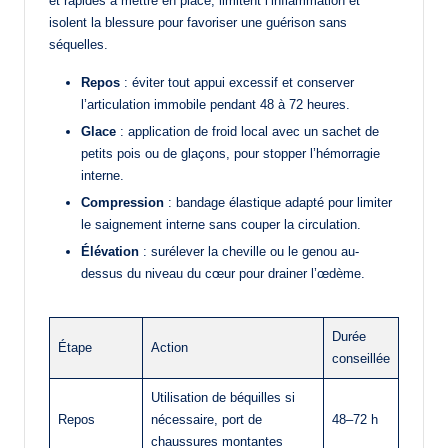
et rapides à mettre en place, limitent l’inflammation et
isolent la blessure pour favoriser une guérison sans
séquelles.
Repos
: éviter tout appui excessif et conserver
l’articulation immobile pendant 48 à 72 heures.
Glace
: application de froid local avec un sachet de
petits pois ou de glaçons, pour stopper l’hémorragie
interne.
Compression
: bandage élastique adapté pour limiter
le saignement interne sans couper la circulation.
Élévation
: surélever la cheville ou le genou au-
dessus du niveau du cœur pour drainer l’œdème.
Durée
Étape
Action
conseillée
Utilisation de béquilles si
Repos
nécessaire, port de
48–72 h
chaussures montantes