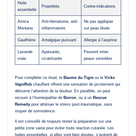
Huile
Propriétés
Contre-indications
essentielle
Arnica
Anti-hématome, anti-
Ne pas appliquer
Montana
inflammatoire
sur peau lésée
Gaulthérie
Antalgique puissant
Allergie à l’aspirine
Lavande
Apaisante,
Peuvent irriter
vraie
cicatrisante
peaux sensibles
Pour compléter ce rituel, le
Baume du Tigre
ou le
Vicks
VapoRub
chauffant offrent une sensation de picotement qui
détourne l’attention de la douleur. En parallèle, on peut
recourir à l’homéopathie de
Boiron
, ou à un
Rescue
Remedy
pour atténuer le stress post-traumatique, sans
risquer de somnolence.
Il est conseillé de toujours tester la préparation sur une
petite zone saine pour éviter toute réaction cutanée. Les
huiles essentielles, si elles sont bien dosées, s’avèrent de