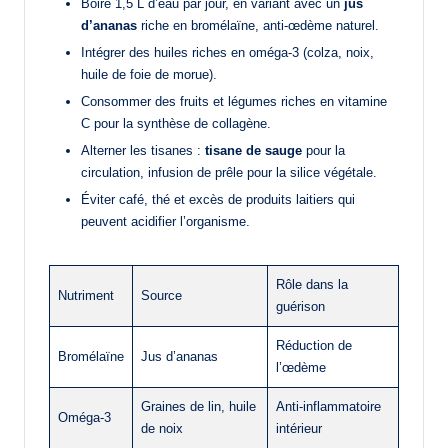
Boire 1,5 L d’eau par jour, en variant avec un
jus
d’ananas
riche en bromélaïne, anti-œdème naturel.
Intégrer des huiles riches en oméga-3 (colza, noix,
huile de foie de morue).
Consommer des fruits et légumes riches en vitamine
C pour la synthèse de collagène.
Alterner les tisanes :
tisane de sauge
pour la
circulation, infusion de prêle pour la silice végétale.
Éviter café, thé et excès de produits laitiers qui
peuvent acidifier l’organisme.
Rôle dans la
Nutriment
Source
guérison
Réduction de
Bromélaïne
Jus d’ananas
l’œdème
Graines de lin, huile
Anti-inflammatoire
Oméga-3
de noix
intérieur