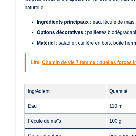
naturelle.
Ingrédients principaux :
eau, fécule de maïs, 
Options décoratives :
paillettes biodégradabl
Matériel :
saladier, cuillère en bois, boîte her
Lire
Chemin de vie 7 femme : quelles forces i
Ingrédient
Quantité
Eau
110 ml
Fécule de maïs
100 g
Colorant naturel
quelques go