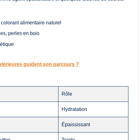
colorant alimentaire naturel
es, perles en bois
métique
ntérieures guident son parcours ?
Rôle
Hydratation
Épaississant
uttes
Teinte