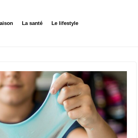
aison
La santé
Le lifestyle