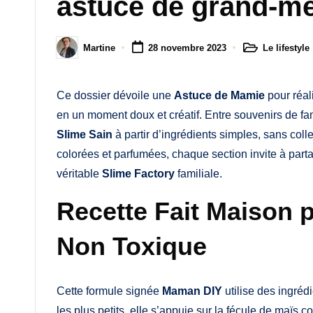
astuce de grand-mè
M
a
Le lifestyle
Martine
28 novembre 2023
Posted
Posted
m
in
by
a
Ce dossier dévoile une
Astuce de Mamie
pour réal
en un moment doux et créatif. Entre souvenirs de fa
Slime Sain
à partir d’ingrédients simples, sans coll
colorées et parfumées, chaque section invite à part
véritable
Slime Factory
familiale.
Recette Fait Maison 
Non Toxique
Cette formule signée
Maman DIY
utilise des ingréd
les plus petits, elle s’appuie sur la fécule de maï