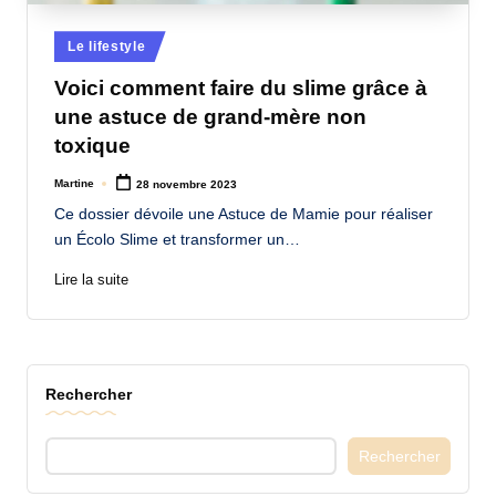
a
Posted
Le lifestyle
n
in
Voici comment faire du slime grâce à
d
une astuce de grand-mère non
-
toxique
m
Martine
28 novembre 2023
Posted
è
by
Ce dossier dévoile une Astuce de Mamie pour réaliser
r
un Écolo Slime et transformer un…
e
Lire la suite
M
a
m
Rechercher
a
Rechercher