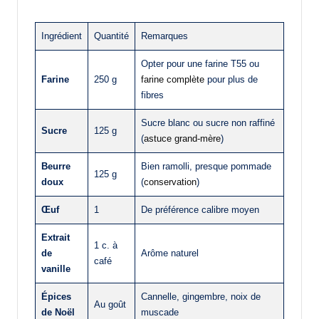
Ingrédient
Quantité
Remarques
Opter pour une farine T55 ou
Farine
250 g
farine complète
pour plus de
fibres
Sucre blanc ou sucre non raffiné
Sucre
125 g
(
astuce grand-mère
)
Beurre
Bien ramolli, presque pommade
125 g
doux
(
conservation
)
Œuf
1
De préférence calibre moyen
Extrait
1 c. à
de
Arôme naturel
café
vanille
Épices
Cannelle, gingembre, noix de
Au goût
de Noël
muscade