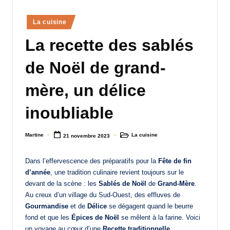
a
Posted
La cuisine
n
in
La recette des sablés
d
-
de Noël de grand-
m
mère, un délice
è
inoubliable
r
e
Martine
La cuisine
21 novembre 2023
Posted
Posted
by
in
M
Dans l’effervescence des préparatifs pour la
Fête de fin
a
d’année
, une tradition culinaire revient toujours sur le
m
devant de la scène : les
Sablés de Noël
de
Grand-Mère
.
Au creux d’un village du Sud-Ouest, des effluves de
a
Gourmandise
et de
Délice
se dégagent quand le beurre
fond et que les
Épices de Noël
se mêlent à la farine. Voici
un voyage au cœur d’une
Recette traditionnelle
,