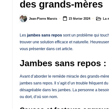
M
des grands-mères
a
La 
Jean-Pierre Marois
15 février 2024
m
Posted
Posted
in
by
a
Les
jambes sans repos
sont un problème qui touc
trouver une solution efficace et naturelle. Heureusem
vous présenter dans cet article.
Jambes sans repos : 
Avant d’aborder le remède miracle des grands-mères
jambes sans repos. Il s’agit d’un trouble fréquent 
désagréable dans les jambes. La personne a besoi
ou dort, d’où son nom.