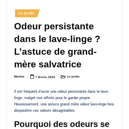
a
Posted
Le jardin
n
in
Odeur persistante
d
-
dans le lave-linge ?
m
L’astuce de grand-
è
mère salvatrice
r
e
Martine
Le jardin
7 février 2024
Posted
Posted
M
by
in
a
Il est fréquent d’avoir une odeur persistante dans le lave-
linge, malgré nos efforts pour le garder propre.
m
Heureusement, une astuce grand mère odeur lave-linge fera
a
disparaître ces odeurs désagréables.
Pourquoi des odeurs se