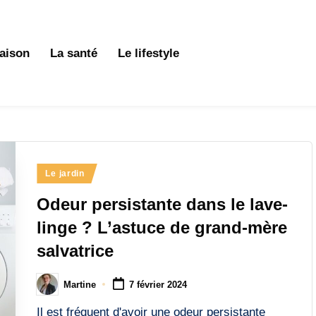
aison
La santé
Le lifestyle
Posted
Le jardin
in
Odeur persistante dans le lave-
linge ? L’astuce de grand-mère
salvatrice
Martine
7 février 2024
Posted
by
Il est fréquent d'avoir une odeur persistante