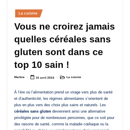
a
Posted
La cuisine
n
in
Vous ne croirez jamais
d
-
quelles céréales sans
m
gluten sont dans ce
è
top 10 sain !
r
e
Martine
La cuisine
16 avril 2024
Posted
Posted
M
by
in
a
À l’ère où l’alimentation prend un virage vers plus de santé
et d’authenticité, les régimes alimentaires s’orientent de
m
plus en plus vers des choix plus sains et naturels. Les
a
céréales sans gluten
deviennent ainsi une alternative
privilégiée pour de nombreuses personnes, que ce soit pour
des raisons de santé, comme la maladie cœliaque ou la