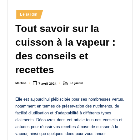
a
Posted
Le jardin
n
in
Tout savoir sur la
d
-
cuisson à la vapeur :
m
des conseils et
è
recettes
r
e
Martine
Le jardin
7 avril 2024
Posted
Posted
M
by
in
a
Elle est aujourd’hui plébiscitée pour ses nombreuses vertus,
notamment en termes de préservation des nutriments, de
m
facilité d’utilisation et d’adaptabilité à différents types
a
d’aliments. Découvrez dans cet article tous nos conseils et
astuces pour réussir vos recettes à base de cuisson à la
vapeur, ainsi que quelques idées pour vous lancer.