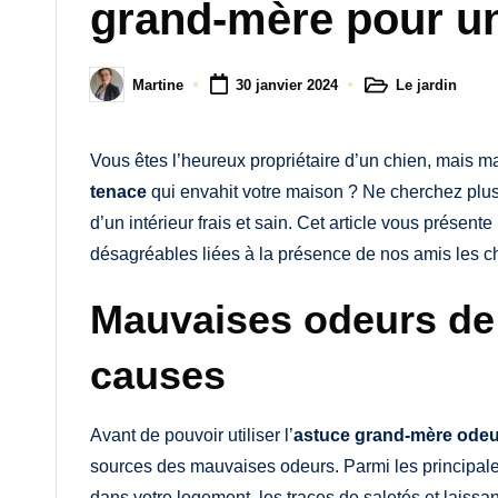
M
grand-mère pour un 
a
Le jardin
Martine
30 janvier 2024
m
Posted
Posted
in
by
a
Vous êtes l’heureux propriétaire d’un chien, mais 
tenace
qui envahit votre maison ? Ne cherchez plus 
d’un intérieur frais et sain. Cet article vous présent
désagréables liées à la présence de nos amis les c
Mauvaises odeurs de c
causes
Avant de pouvoir utiliser l’
astuce grand-mère odeu
sources des mauvaises odeurs. Parmi les principales
dans votre logement, les traces de saletés et laissan