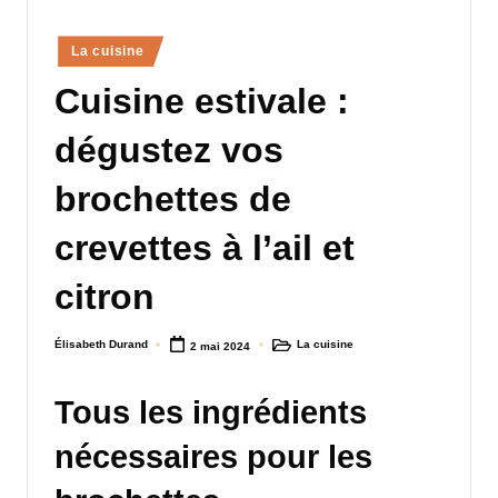
a
Posted
La cuisine
n
in
Cuisine estivale :
d
-
dégustez vos
m
brochettes de
è
crevettes à l’ail et
r
e
citron
M
Élisabeth Durand
La cuisine
2 mai 2024
a
Posted
Posted
by
in
m
Tous les ingrédients
a
nécessaires pour les