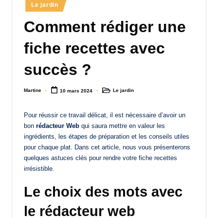
Posted
Le jardin
a
in
Comment rédiger une
n
d
fiche recettes avec
-
succès ?
m
è
Martine
Le jardin
10 mars 2024
Posted
Posted
by
in
r
Pour réussir ce travail délicat, il est nécessaire d’avoir un
e
bon
rédacteur Web
qui saura mettre en valeur les
ingrédients, les étapes de préparation et les conseils utiles
M
pour chaque plat. Dans cet article, nous vous présenterons
a
quelques astuces clés pour rendre votre fiche recettes
irrésistible.
m
a
Le choix des mots avec
le rédacteur web