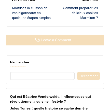
Post
Maîtrisez la cuisson de
Comment préparer les
navigation
vos bigorneaux en
délicieux cookies
quelques étapes simples
Marmiton ?
Leave a Comment
Rechercher
Rechercher
Qui est Béatrice Vonderweidt, l’influenceuse qui
révolutionne la cuisine lifestyle ?
Jules Torres : quelle histoire se cache derrière