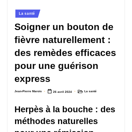
a
Posted
La santé
n
in
Soigner un bouton de
d
-
fièvre naturellement :
m
des remèdes efficaces
è
pour une guérison
r
e
express
M
Jean-Pierre Marois
La santé
26 avril 2024
a
Posted
Posted
by
in
m
Herpès à la bouche : des
a
méthodes naturelles