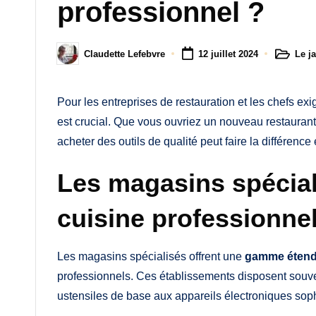
M
professionnel ?
a
Le j
Claudette Lefebvre
12 juillet 2024
m
Posted
Posted
in
by
a
Pour les entreprises de restauration et les chefs exi
est crucial. Que vous ouvriez un nouveau restauran
acheter des outils de qualité peut faire la différenc
Les magasins spécial
cuisine professionne
Les magasins spécialisés offrent une
gamme étend
professionnels. Ces établissements disposent souvent
ustensiles de base aux appareils électroniques soph