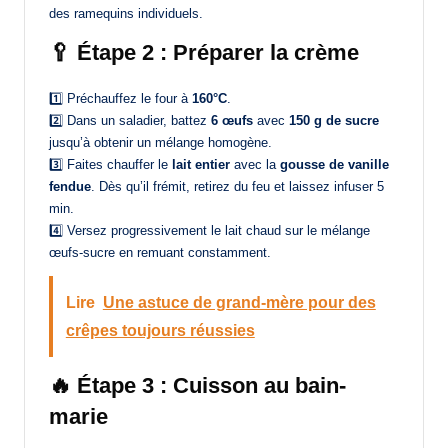
des ramequins individuels.
🥄 Étape 2 : Préparer la crème
1️⃣ Préchauffez le four à
160°C
.
2️⃣ Dans un saladier, battez
6 œufs
avec
150 g de sucre
jusqu’à obtenir un mélange homogène.
3️⃣ Faites chauffer le
lait entier
avec la
gousse de vanille
fendue
. Dès qu’il frémit, retirez du feu et laissez infuser 5
min.
4️⃣ Versez progressivement le lait chaud sur le mélange
œufs-sucre en remuant constamment.
Lire
Une astuce de grand-mère pour des
crêpes toujours réussies
🔥 Étape 3 : Cuisson au bain-
marie