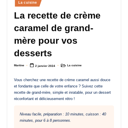
Posted
La cuisine
a
in
La recette de crème
n
d
caramel de grand-
-
mère pour vos
m
desserts
è
r
Martine
La cuisine
2 janvier 2024
Posted
Posted
by
in
e
Vous cherchez une recette de crème caramel aussi douce
M
et fondante que celle de votre enfance ? Suivez cette
a
recette de grand-mère, simple et inratable, pour un dessert
réconfortant et délicieusement rétro !
m
a
Niveau facile, préparation : 10 minutes, cuisson : 40
minutes, pour 6 à 8 personnes.