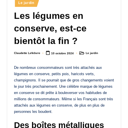
Posted
Le jardin
a
in
Les légumes en
n
d
conserve, est-ce
-
bientôt la fin ?
m
è
Claudette Lefebvre
Le jardin
10 octobre 2024
Posted
Posted
by
in
r
De nombreux consommateurs sont très attachés aux
e
légumes en conserve, petits pois, haricots verts,
champignons. Il se pourrait que de gros changements voient
M
le jour très prochainement. Une célèbre marque de légumes
a
en conserve se dit prête à bouleverser vos habitudes de
millions de consommateurs. Même si les Français sont très
m
attachés aux légumes en conserve, de plus en plus de
a
personnes les boudent.
Des boîtes métalliques