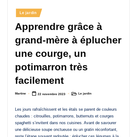
a
Posted
Le jardin
n
in
Apprendre grâce à
d
-
grand-mère à éplucher
m
une courge, un
è
potimarron très
r
e
facilement
M
Martine
Le jardin
22 novembre 2023
Posted
Posted
a
by
in
m
Les jours rafraîchissent et les étals se parent de couleurs
chaudes : citrouilles, potimarrons, butternuts et courges
a
spaghetti s’invitent dans nos cuisines. Avant de savourer
une délicieuse soupe onctueuse ou un gratin réconfortant,
reste l’étape souvent redoutée : éplucher ces légumes à la