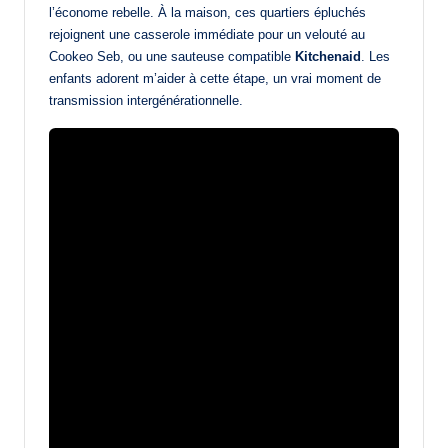
l’économe rebelle. À la maison, ces quartiers épluchés
rejoignent une casserole immédiate pour un velouté au
Cookeo Seb, ou une sauteuse compatible
Kitchenaid
. Les
enfants adorent m’aider à cette étape, un vrai moment de
transmission intergénérationnelle.